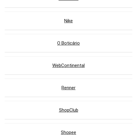
Nike
O Boticário
WebContinental
Renner
ShopClub
Shopee