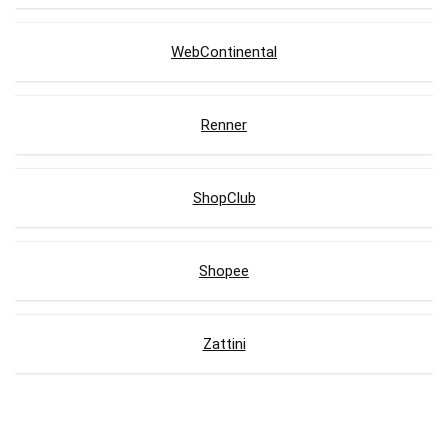
WebContinental
Renner
ShopClub
Shopee
Zattini