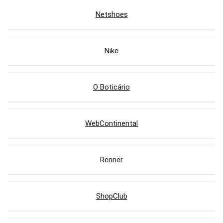
Netshoes
Nike
O Boticário
WebContinental
Renner
ShopClub