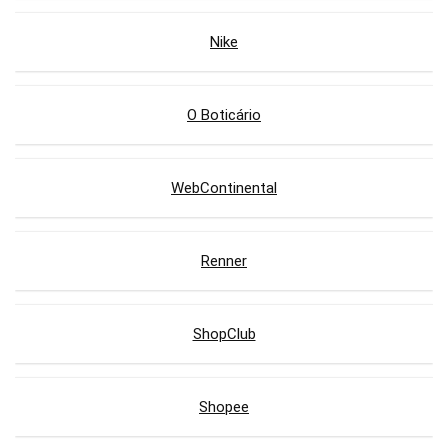
Nike
O Boticário
WebContinental
Renner
ShopClub
Shopee