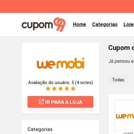
Home
Categorias
Loja
Cupom d
Já pensou e
Todas
Avaliação do usuário:
5
(
4
votes)
IR PARA A LOJA
Categorias