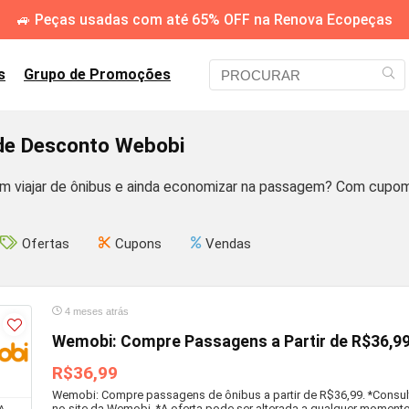
🚙 Peças usadas com até 65% OFF na Renova Ecopeças
s
Grupo de Promoções
e Desconto Webobi
m viajar de ônibus e ainda economizar na passagem? Com cupom
Ofertas
Cupons
Vendas
4 meses atrás
Wemobi: Compre Passagens a Partir de R$36,9
R$36,99
Wemobi: Compre passagens de ônibus a partir de R$36,99. *Consul
no site da Wemobi. *A oferta pode ser alterada a qualquer momento