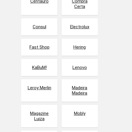
Centauro
Compra
Certa
Consul
Electrolux
Fast Shop
Hering
KaBuM!
Lenovo
Leroy Merlin
Madeira
Madeira
Magazine
Mobly
Luiza