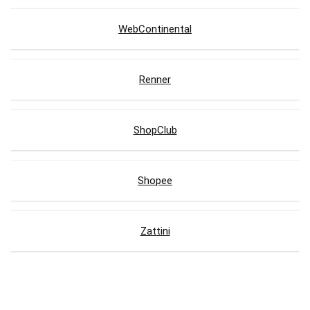
WebContinental
Renner
ShopClub
Shopee
Zattini
Lojas com Cupons de Desconto