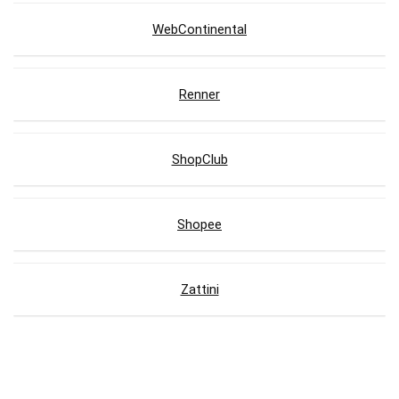
WebContinental
Renner
ShopClub
Shopee
Zattini
Lojas com Cupons de Desconto