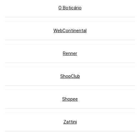
O Boticário
WebContinental
Renner
ShopClub
Shopee
Zattini