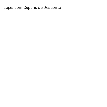
Lojas com Cupons de Desconto
AliExpress
Amazon
Americanas
Brastemp
C&A