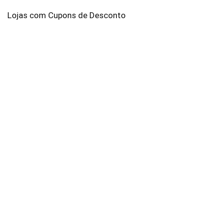
Lojas com Cupons de Desconto
AliExpress
Amazon
Americanas
Brastemp
C&A