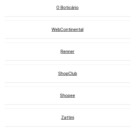
O Boticário
WebContinental
Renner
ShopClub
Shopee
Zattini