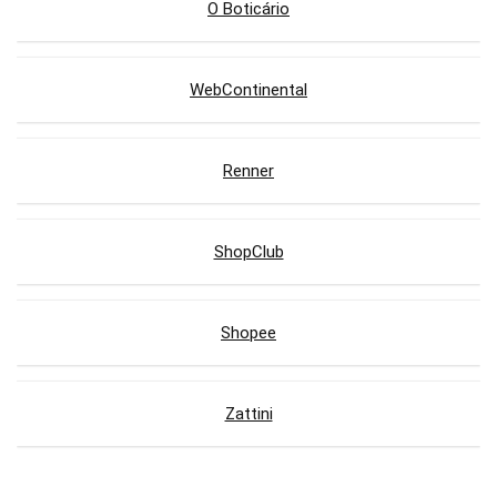
O Boticário
WebContinental
Renner
ShopClub
Shopee
Zattini