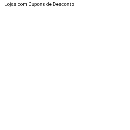
Lojas com Cupons de Desconto
AliExpress
Amazon
Americanas
Brastemp
C&A