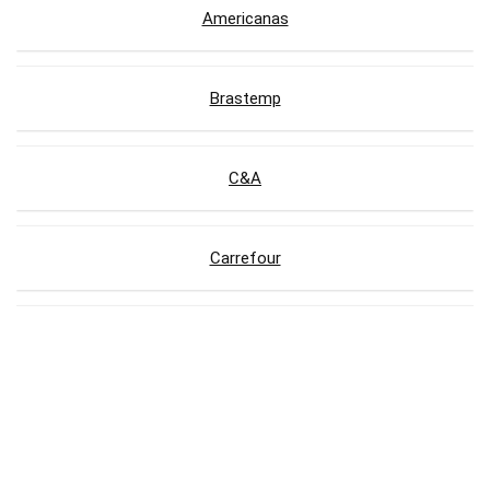
Americanas
Brastemp
C&A
Carrefour
Casas Bahia
Centauro