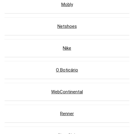
Mobly
Netshoes
Nike
O Boticário
WebContinental
Renner