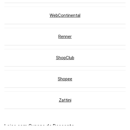
WebContinental
Renner
ShopClub
Shopee
Zattini
Lojas com Cupons de Desconto