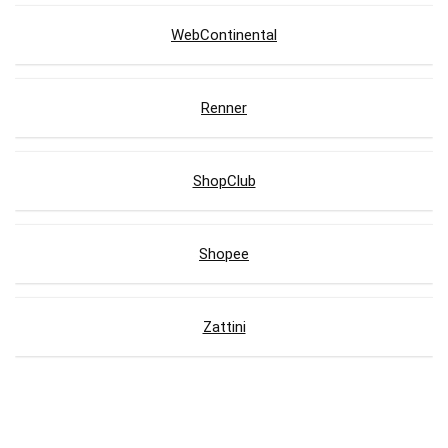
WebContinental
Renner
ShopClub
Shopee
Zattini
Lojas com Cupons de Desconto