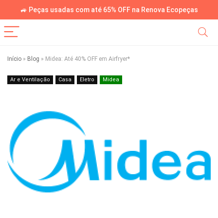
🚙 Peças usadas com até 65% OFF na Renova Ecopeças
Início
»
Blog
»
Midea: Até 40% OFF em Airfryer*
Ar e Ventilação
Casa
Eletro
Midea