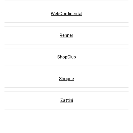
WebContinental
Renner
ShopClub
Shopee
Zattini
Lojas com Cupons de Desconto