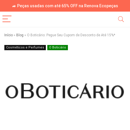
🚙 Peças usadas com até 65% OFF na Renova Ecopeças
Início
»
Blog
»
O Boticário: Pegue Seu Cupom de Desconto de Até 15%*
Cosméticos e Perfumes
O Boticário