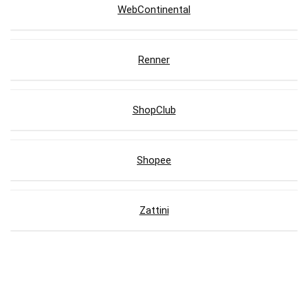
WebContinental
Renner
ShopClub
Shopee
Zattini
Lojas com Cupons de Desconto