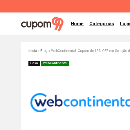
Home
Categorias
Loja
Início
»
Blog
»
WebContinental: Cupom de 15% OFF em Seleção d
Casa
WebContinental