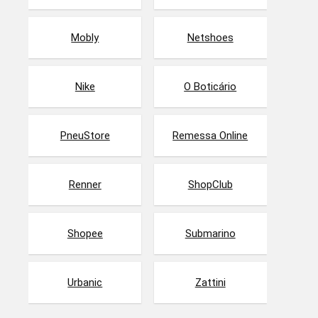
Mobly
Netshoes
Nike
O Boticário
PneuStore
Remessa Online
Renner
ShopClub
Shopee
Submarino
Urbanic
Zattini