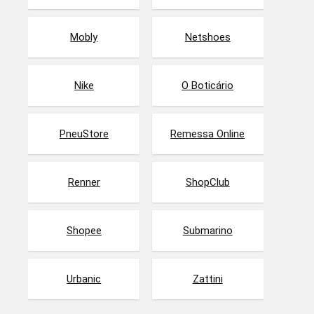
Mobly
Netshoes
Nike
O Boticário
PneuStore
Remessa Online
Renner
ShopClub
Shopee
Submarino
Urbanic
Zattini