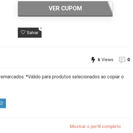
VER CUPOM
0
Salvar
6
Views
0
marcados. *Válido para produtos selecionados ao copiar o
Mostrar o perfil completo