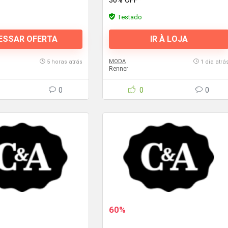
30% OFF*
Testado
ESSAR OFERTA
IR À LOJA
MODA
5 horas atrás
1 dia atrá
Renner
0
0
0
60%