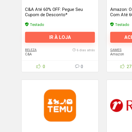
C&A Até 60% OFF: Pegue Seu
Amazon: Of
Cupom de Desconto*
Com Até 6
Testado
Testado
IR À LOJA
AC
BELEZA
GAMES
6 dias atrás
C&A
Amazon
0
0
27