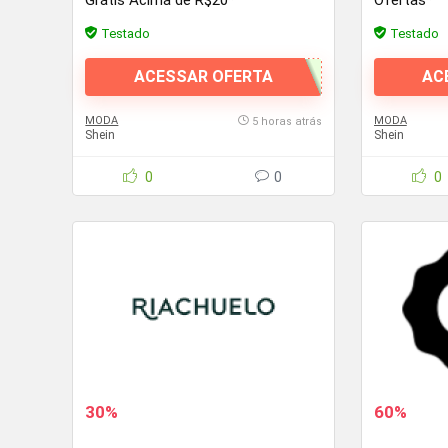
Grátis Acima de R$20*
Ofertas*
Testado
Testado
ACESSAR OFERTA
AC
MODA
MODA
5 horas atrás
Shein
Shein
0
0
0
30%
60%