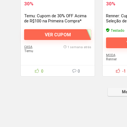
30%
30%
Temu: Cupom de 30% OFF Acima
Renner: C
de R$100 na Primeira Compra*
Seleção de
Testado
VER CUPOM
CASA
1 semana atrás
Temu
MODA
Renner
0
0
-1
Mo