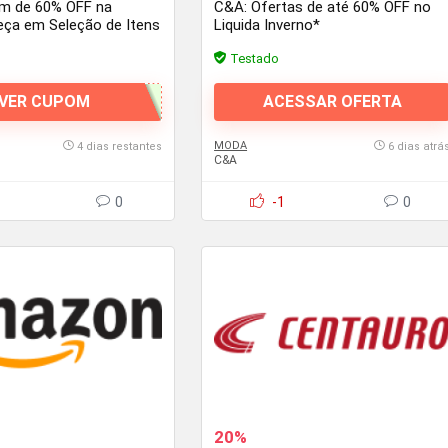
m de 60% OFF na
C&A: Ofertas de até 60% OFF no
ça em Seleção de Itens
Liquida Inverno*
*
Testado
VER CUPOM
ACESSAR OFERTA
MODA
4 dias restantes
6 dias atrá
C&A
0
-1
0
20%