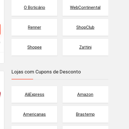
O Boticário
WebContinental
Renner
ShopClub
s
Shopee
Zattini
Lojas com Cupons de Desconto
AliExpress
Amazon
Americanas
Brastemp