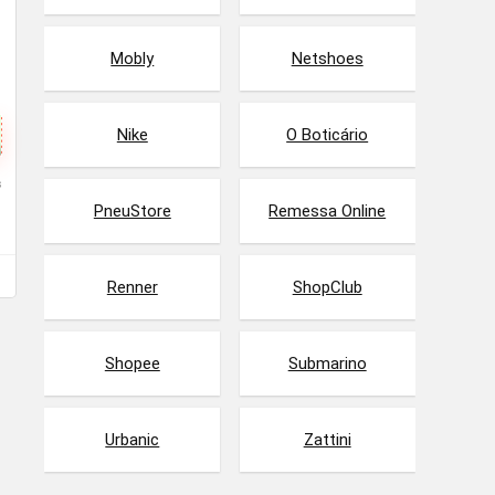
Mobly
Netshoes
Nike
O Boticário
s
PneuStore
Remessa Online
Renner
ShopClub
Shopee
Submarino
Urbanic
Zattini