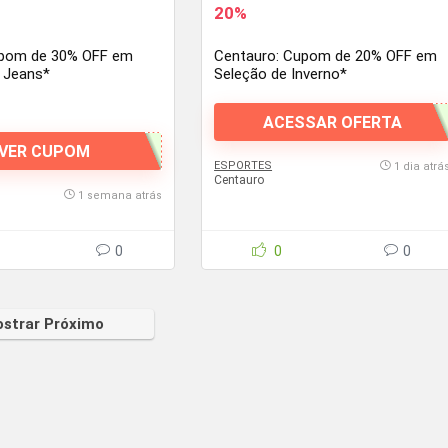
20%
upom de 30% OFF em
Centauro: Cupom de 20% OFF em
 Jeans*
Seleção de Inverno*
ACESSAR OFERTA
VER CUPOM
ESPORTES
1 dia atrá
Centauro
1 semana atrás
0
0
0
strar Próximo