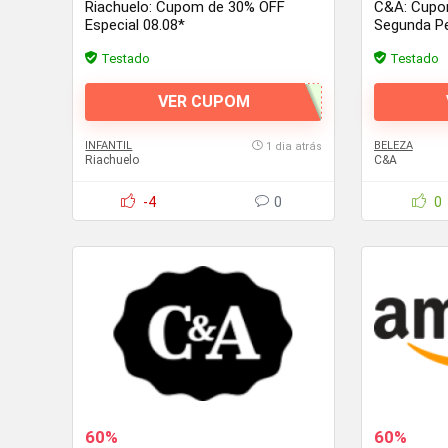
Riachuelo: Cupom de 30% OFF
C&A: Cupo
Especial 08.08*
Segunda Pe
Esportivos
Testado
Testado
VER CUPOM
INFANTIL
BELEZA
1 dia atrás
Riachuelo
C&A
-4
0
0
60%
60%