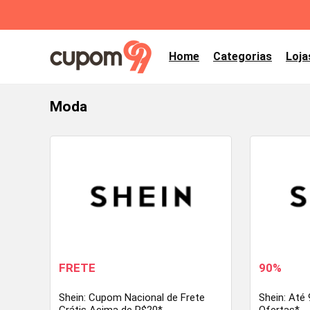
Home
Categorias
Loja
Moda
FRETE
90%
Shein: Cupom Nacional de Frete
Shein: Até