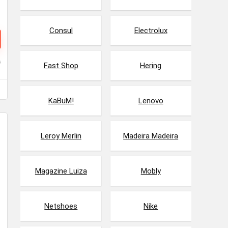
Consul
Electrolux
s
Fast Shop
Hering
KaBuM!
Lenovo
Leroy Merlin
Madeira Madeira
Magazine Luiza
Mobly
Netshoes
Nike