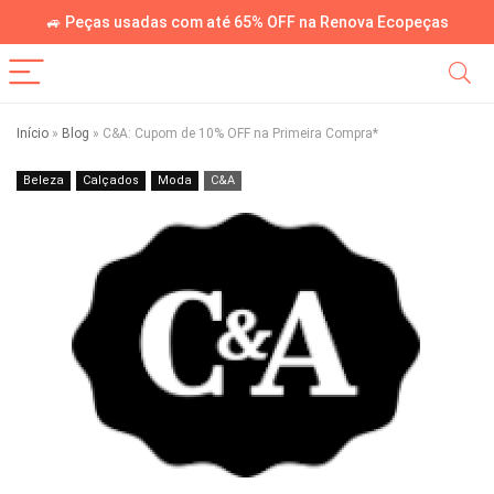
🚙 Peças usadas com até 65% OFF na Renova Ecopeças
Início
»
Blog
»
C&A: Cupom de 10% OFF na Primeira Compra*
Beleza
Calçados
Moda
C&A