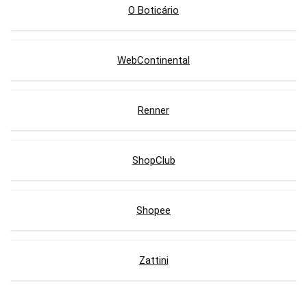
O Boticário
WebContinental
Renner
ShopClub
Shopee
Zattini