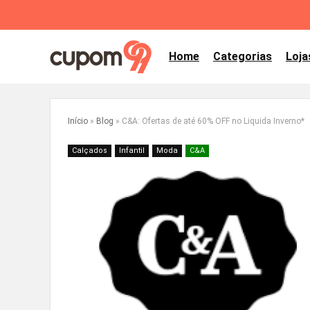
Home
Categorias
Loja
Início
»
Blog
»
C&A: Ofertas de até 60% OFF no Liquida Inverno*
Calçados
Infantil
Moda
C&A