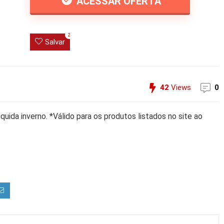
ACESSAR OFERTA
2
Salvar
42
Views
0
ida inverno. *Válido para os produtos listados no site ao