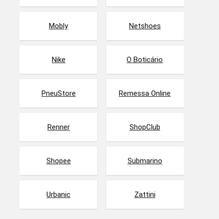
Mobly
Netshoes
Nike
O Boticário
PneuStore
Remessa Online
Renner
ShopClub
Shopee
Submarino
Urbanic
Zattini