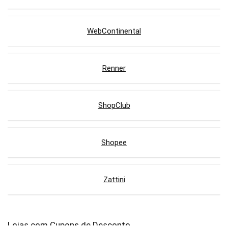
WebContinental
Renner
ShopClub
Shopee
Zattini
Lojas com Cupons de Desconto