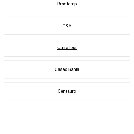
Brastemp
C&A
Carrefour
Casas Bahia
Centauro
Compra Certa