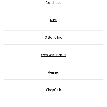
Netshoes
Nike
O Boticário
WebContinental
Renner
ShopClub