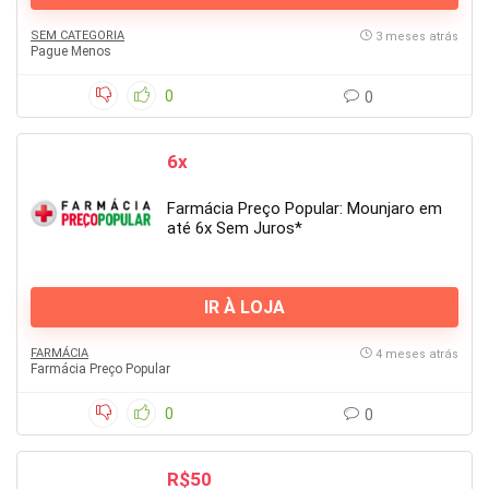
SEM CATEGORIA
3 meses atrás
Pague Menos
0
0
6x
Farmácia Preço Popular: Mounjaro em
até 6x Sem Juros*
IR À LOJA
FARMÁCIA
4 meses atrás
Farmácia Preço Popular
0
0
R$50