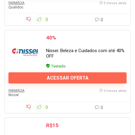
FARMÁCIA
5 meses atrás
Qualidoc
0
0
40%
Nissei: Beleza e Cuidados com até 40%
OFF
Testado
ACESSAR OFERTA
FARMÁCIA
3 meses atrás
Nissei
0
0
R$15