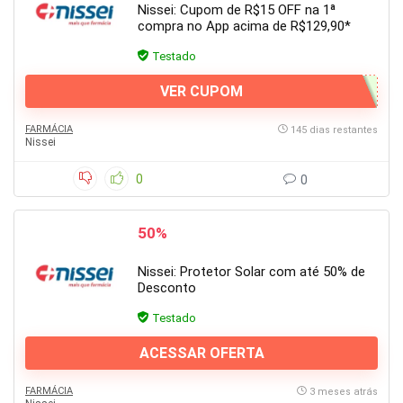
Nissei: Cupom de R$15 OFF na 1ª
compra no App acima de R$129,90*
Testado
VER CUPOM
FARMÁCIA
145 dias restantes
Nissei
0
0
50%
Nissei: Protetor Solar com até 50% de
Desconto
Testado
ACESSAR OFERTA
FARMÁCIA
3 meses atrás