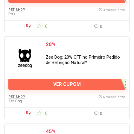
PET SHOP
3 meses atrás
Petz
0
0
20%
Zee Dog: 20% OFF no Primeiro Pedido
de Refeição Natural*
VER CUPOM
PET SHOP
6 meses atrás
Zee Dog
0
0
45%