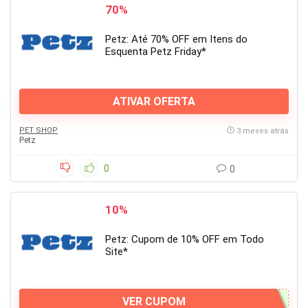
70%
Petz: Até 70% OFF em Itens do
Esquenta Petz Friday*
ATIVAR OFERTA
PET SHOP
3 meses atrás
Petz
0
0
10%
Petz: Cupom de 10% OFF em Todo
Site*
VER CUPOM