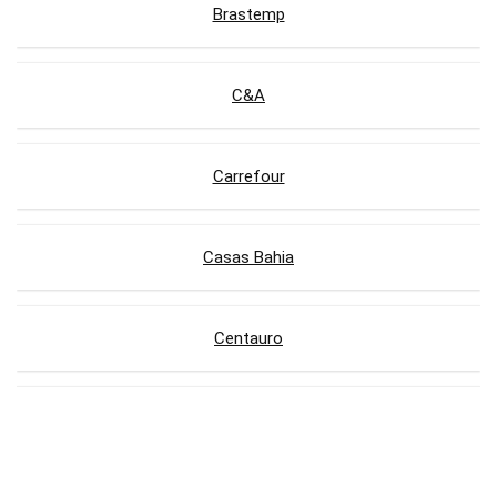
Brastemp
C&A
Carrefour
Casas Bahia
Centauro
Compra Certa