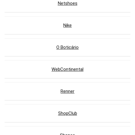
Netshoes
Nike
O Boticário
WebContinental
Renner
ShopClub