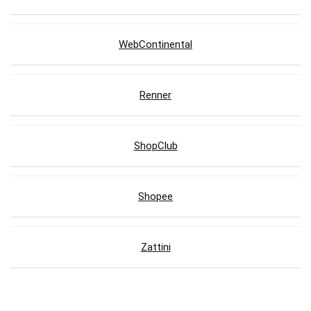
WebContinental
Renner
ShopClub
Shopee
Zattini