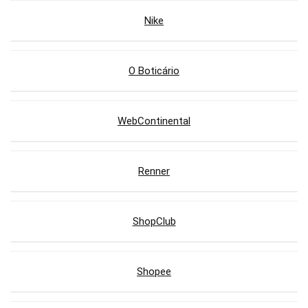
Nike
O Boticário
WebContinental
Renner
ShopClub
Shopee