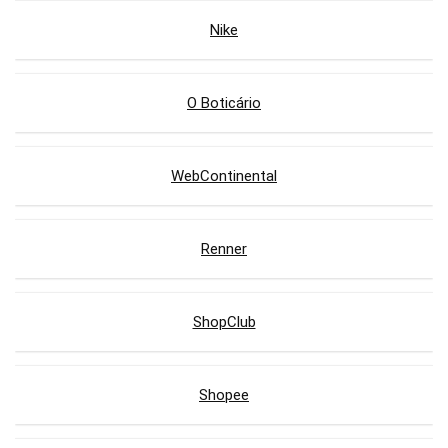
Nike
O Boticário
WebContinental
Renner
ShopClub
Shopee