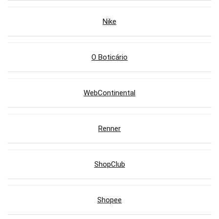
Nike
O Boticário
WebContinental
Renner
ShopClub
Shopee