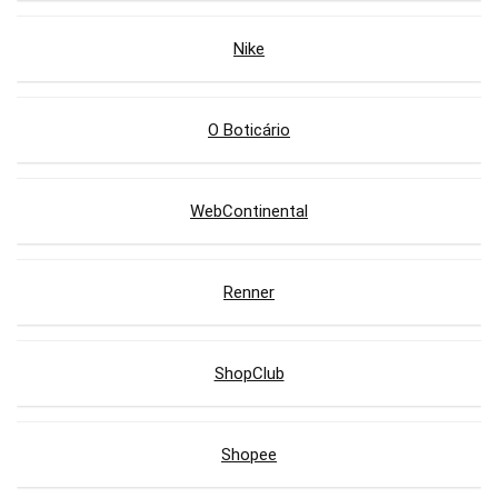
Nike
O Boticário
WebContinental
Renner
ShopClub
Shopee