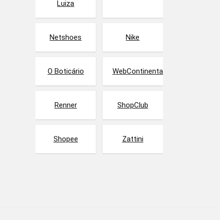
Luiza
Netshoes
Nike
O Boticário
WebContinental
Renner
ShopClub
Shopee
Zattini