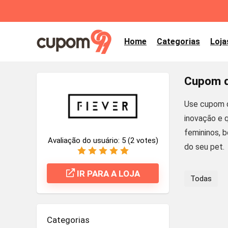
Home
Categorias
Loja
Cupom d
Use cupom d
inovação e 
femininos, b
Avaliação do usuário:
5
(
2
votes)
do seu pet.
IR PARA A LOJA
Todas
Categorias