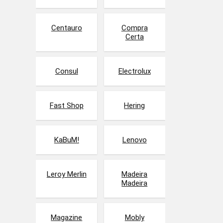
Centauro
Compra
Certa
Consul
Electrolux
Fast Shop
Hering
KaBuM!
Lenovo
Leroy Merlin
Madeira
Madeira
Magazine
Mobly