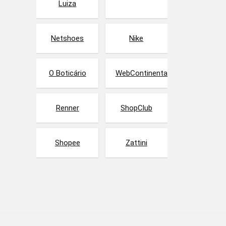
Luiza
Netshoes
Nike
O Boticário
WebContinental
Renner
ShopClub
Shopee
Zattini