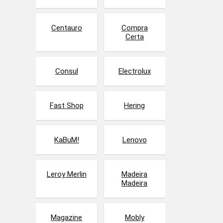
Centauro
Compra
Certa
Consul
Electrolux
Fast Shop
Hering
KaBuM!
Lenovo
Leroy Merlin
Madeira
Madeira
Magazine
Mobly