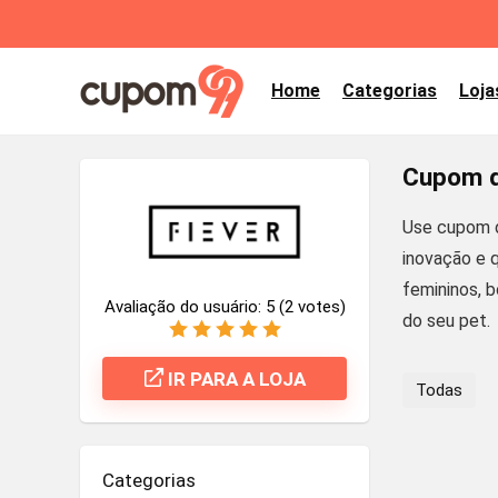
Home
Categorias
Loja
Cupom d
Use cupom d
inovação e 
femininos, b
Avaliação do usuário:
5
(
2
votes)
do seu pet.
IR PARA A LOJA
Todas
Categorias