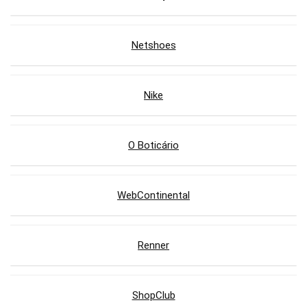
Netshoes
Nike
O Boticário
WebContinental
Renner
ShopClub