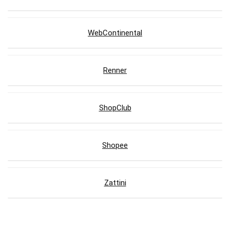
WebContinental
Renner
ShopClub
Shopee
Zattini