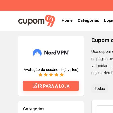
Home
Categorias
Loja
Cupom d
Use cupom d
na página c
velocidade d
Avaliação do usuário:
5
(
2
votes)
sejam eles 
IR PARA A LOJA
Todas
Categorias