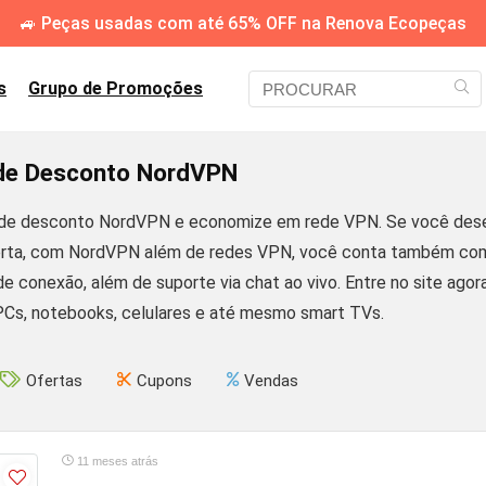
🚙 Peças usadas com até 65% OFF na Renova Ecopeças
s
Grupo de Promoções
e Desconto NordVPN
e desconto NordVPN e economize em rede VPN. Se você deseja
erta, com NordVPN além de redes VPN, você conta também com c
e conexão, além de suporte via chat ao vivo. Entre no site agor
PCs, notebooks, celulares e até mesmo smart TVs.
Ofertas
Cupons
Vendas
11 meses atrás