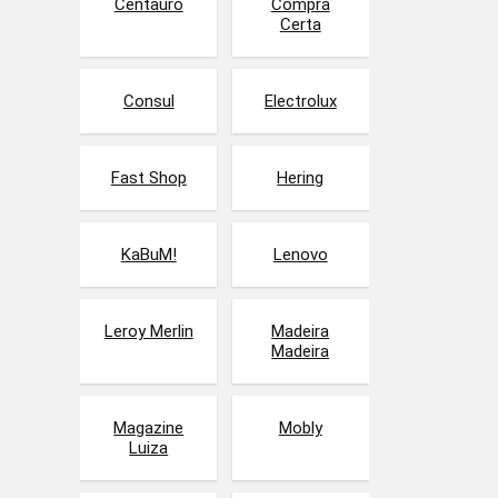
Centauro
Compra
Certa
Consul
Electrolux
Fast Shop
Hering
KaBuM!
Lenovo
Leroy Merlin
Madeira
Madeira
Magazine
Mobly
Luiza