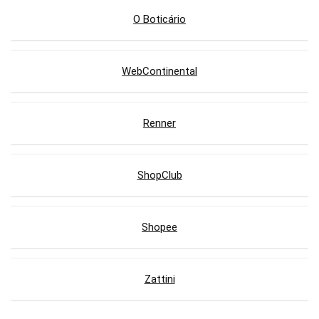
O Boticário
WebContinental
Renner
ShopClub
Shopee
Zattini