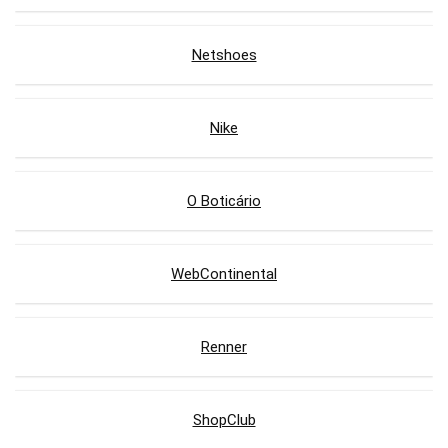
Netshoes
Nike
O Boticário
WebContinental
Renner
ShopClub