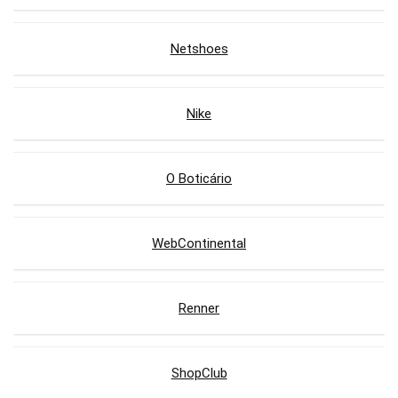
Netshoes
Nike
O Boticário
WebContinental
Renner
ShopClub