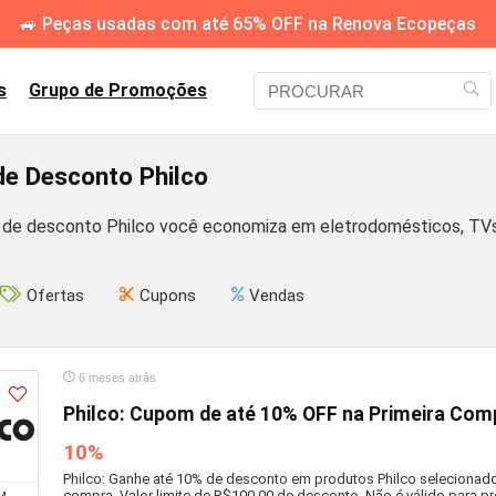
🚙 Peças usadas com até 65% OFF na Renova Ecopeças
s
Grupo de Promoções
e Desconto Philco
e desconto Philco você economiza em eletrodomésticos, TVs, A
Ofertas
Cupons
Vendas
6 meses atrás
Philco: Cupom de até 10% OFF na Primeira Com
10%
Philco: Ganhe até 10% de desconto em produtos Philco selecionados
compra. Valor limite de R$100,00 de desconto. Não é válido para pr