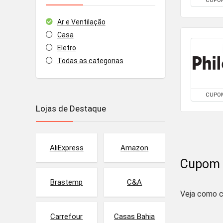
CUPO
Ar e Ventilação
Casa
Eletro
Todas as categorias
CUPO
Lojas de Destaque
AliExpress
Amazon
Cupom 
Brastemp
C&A
Veja como c
Carrefour
Casas Bahia