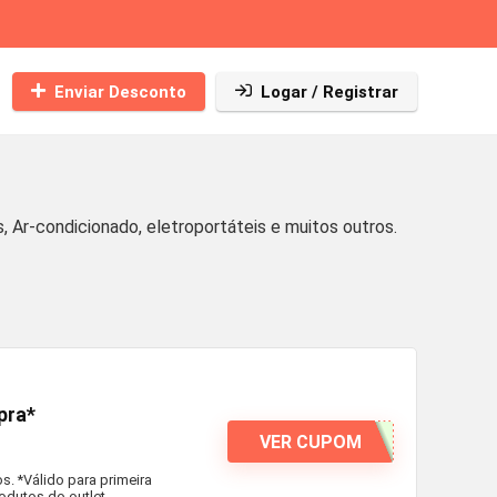
Enviar Desconto
Logar / Registrar
r-condicionado, eletroportáteis e muitos outros.
pra*
VER CUPOM
. *Válido para primeira
odutos do outlet.