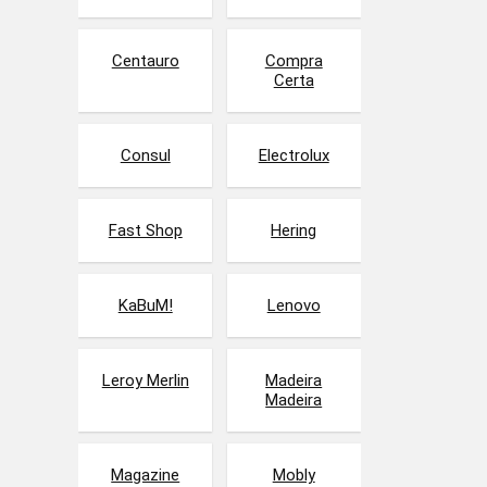
Centauro
Compra
Certa
Consul
Electrolux
Fast Shop
Hering
KaBuM!
Lenovo
Leroy Merlin
Madeira
Madeira
Magazine
Mobly