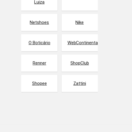
Luiza
Netshoes
Nike
O Boticário
WebContinental
Renner
ShopClub
Shopee
Zattini