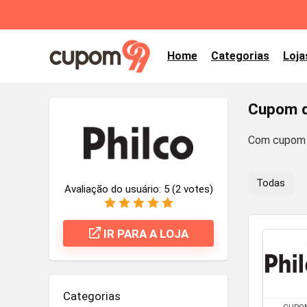
Home
Categorias
Loja
Cupom d
Com cupom d
Todas
Avaliação do usuário:
5
(
2
votes)
IR PARA A LOJA
Categorias