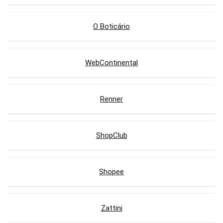
O Boticário
WebContinental
Renner
ShopClub
Shopee
Zattini