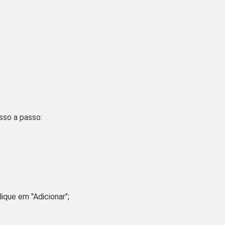
sso a passo:
lique em "
Adicionar
";