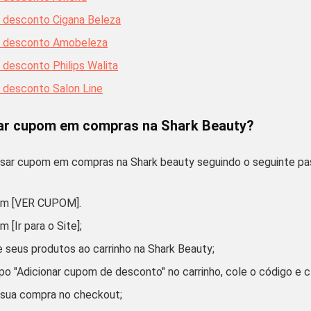
 desconto Cigana Beleza
 desconto Amobeleza
desconto Philips Walita
desconto Salon Line
r cupom em compras na Shark Beauty?
usar
cupom
em compras na
Shark beauty
seguindo o seguinte pa
 em
[VER CUPOM]
.
 em
[Ir para o Site]
;
e seus produtos ao carrinho na Shark Beauty;
o "
Adicionar cupom de desconto
" no carrinho, cole o código e c
e sua compra no checkout;