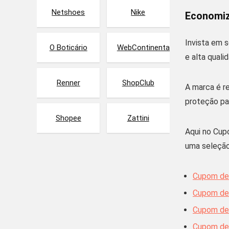
Netshoes
Nike
Economiz
Invista em 
O Boticário
WebContinental
e alta quali
Renner
ShopClub
A marca é 
proteção pa
Shopee
Zattini
Aqui no
Cup
uma seleção
Cupom de
Cupom de 
Cupom de 
Cupom de