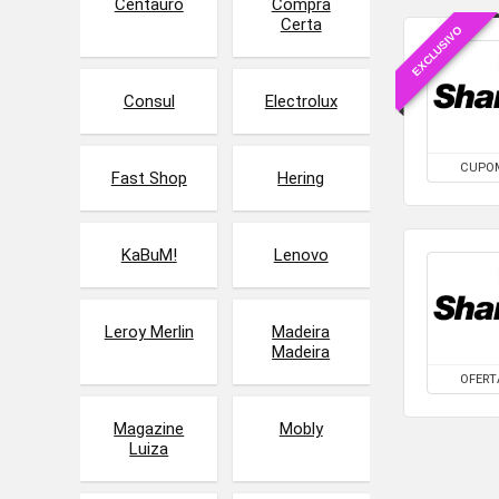
Centauro
Compra
Certa
EXCLUSIVO
Consul
Electrolux
CUPO
Fast Shop
Hering
KaBuM!
Lenovo
Leroy Merlin
Madeira
Madeira
OFERT
Magazine
Mobly
Luiza