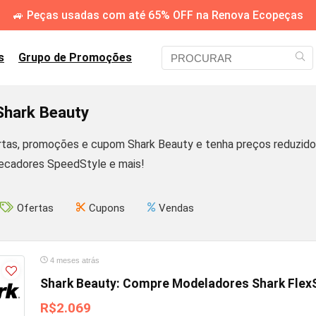
🚙 Peças usadas com até 65% OFF na Renova Ecopeças
s
Grupo de Promoções
hark Beauty
rtas, promoções e cupom Shark Beauty e tenha preços reduzid
secadores SpeedStyle e mais!
Ofertas
Cupons
Vendas
4 meses atrás
Shark Beauty: Compre Modeladores Shark FlexS
R$2.069