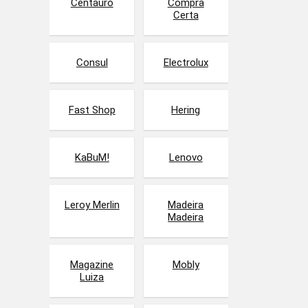
Centauro
Compra
Certa
Consul
Electrolux
Fast Shop
Hering
KaBuM!
Lenovo
Leroy Merlin
Madeira
Madeira
Magazine
Mobly
Luiza