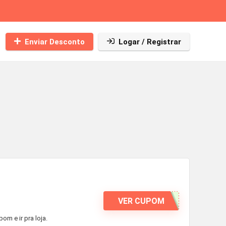
Enviar Desconto
Logar / Registrar
VER CUPOM
m e ir pra loja.