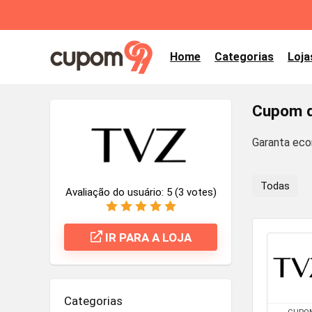
Home
Categorias
Loja
Cupom d
Garanta ec
Todas
Avaliação do usuário:
5
(
3
votes)
IR PARA A LOJA
Categorias