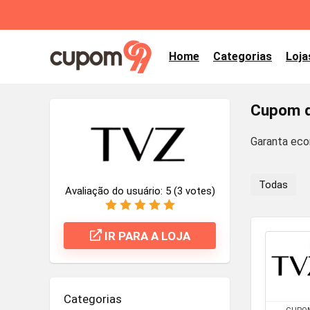
Home
Categorias
Loja
Cupom d
Garanta ec
Todas
Avaliação do usuário:
5
(
3
votes)
IR PARA A LOJA
Categorias