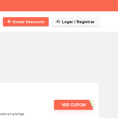
Enviar Desconto
Logar / Registrar
VER CUPOM
m e ir pra loja.