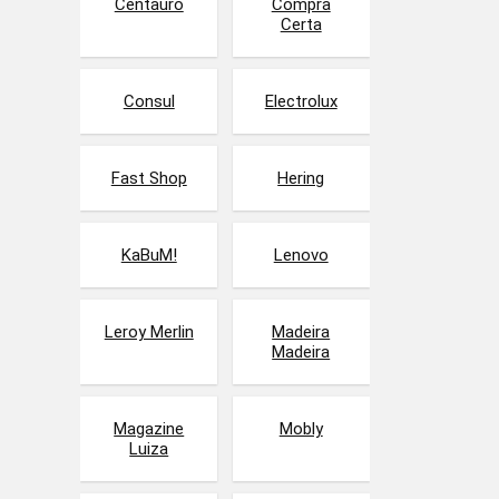
Centauro
Compra
Certa
Consul
Electrolux
Fast Shop
Hering
KaBuM!
Lenovo
Leroy Merlin
Madeira
Madeira
Magazine
Mobly
Luiza