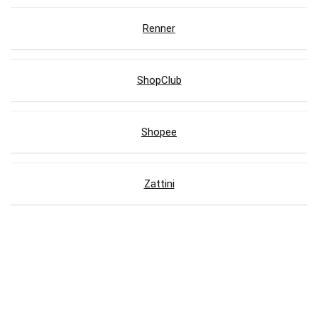
Renner
ShopClub
Shopee
Zattini
Lojas com Cupons de Desconto
AliExpress