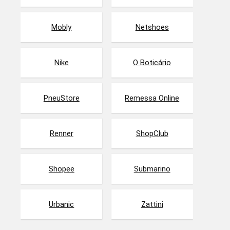
Mobly
Netshoes
Nike
O Boticário
PneuStore
Remessa Online
Renner
ShopClub
Shopee
Submarino
Urbanic
Zattini