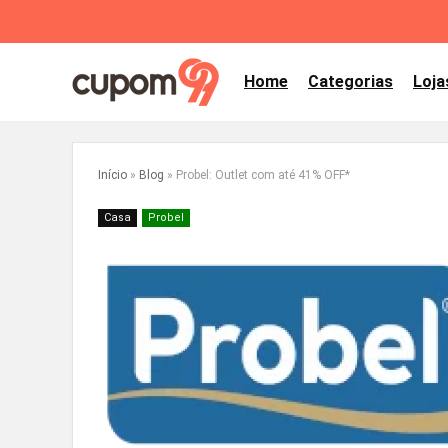
Home
Categorias
Loja
Início
»
Blog
»
Probel: Outlet com até 41% OFF*
Casa
Probel