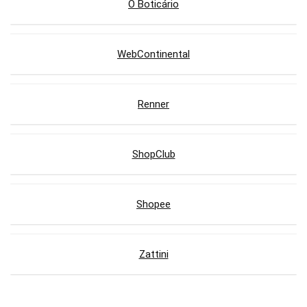
O Boticário
WebContinental
Renner
ShopClub
Shopee
Zattini