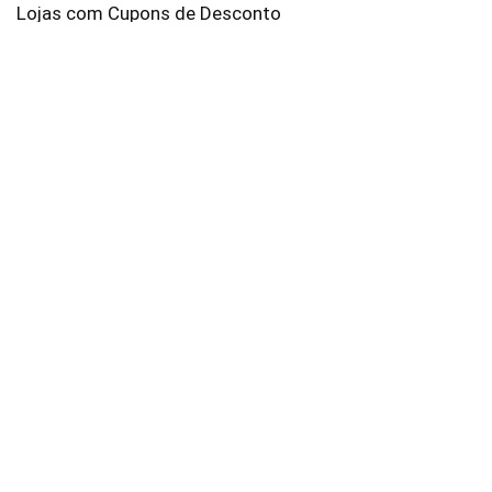
Lojas com Cupons de Desconto
AliExpress
Amazon
Americanas
Brastemp
C&A