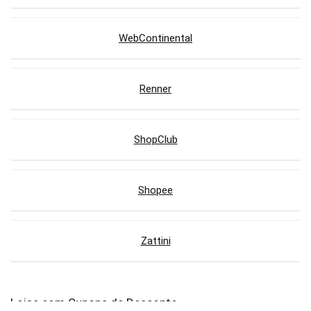
WebContinental
Renner
ShopClub
Shopee
Zattini
Lojas com Cupons de Desconto