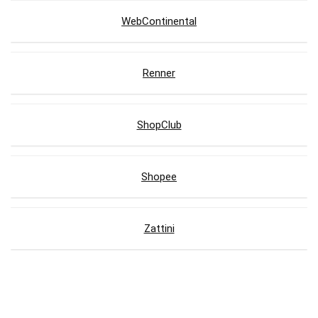
WebContinental
Renner
ShopClub
Shopee
Zattini
Lojas com Cupons de Desconto