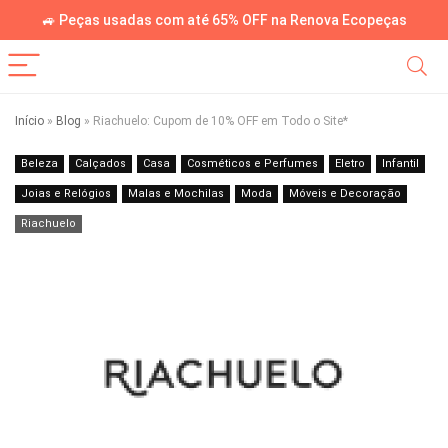
🚙 Peças usadas com até 65% OFF na Renova Ecopeças
Início
»
Blog
»
Riachuelo: Cupom de 10% OFF em Todo o Site*
Beleza
Calçados
Casa
Cosméticos e Perfumes
Eletro
Infantil
Joias e Relógios
Malas e Mochilas
Moda
Móveis e Decoração
Riachuelo