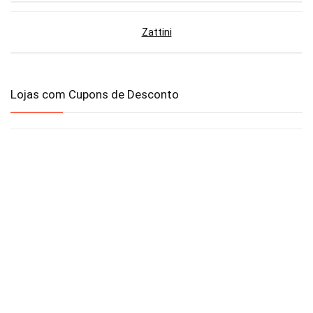
Zattini
Lojas com Cupons de Desconto
AliExpress
Amazon
Americanas
Brastemp