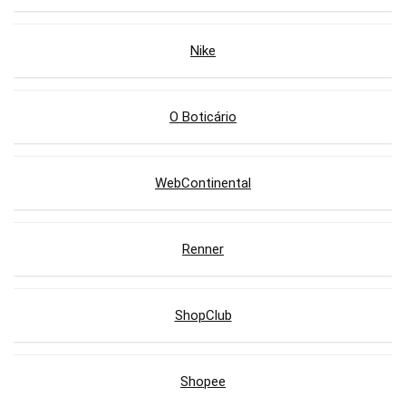
Nike
O Boticário
WebContinental
Renner
ShopClub
Shopee