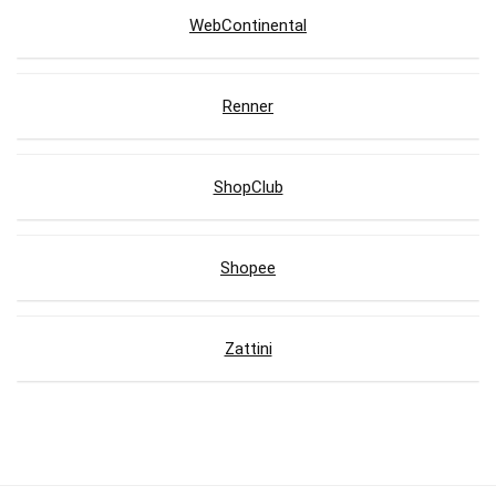
WebContinental
Renner
ShopClub
Shopee
Zattini