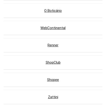
O Boticário
WebContinental
Renner
ShopClub
Shopee
Zattini