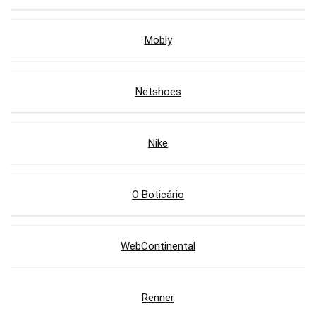
Mobly
Netshoes
Nike
O Boticário
WebContinental
Renner